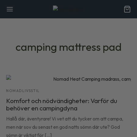
camping mattress pad
Back
Back
 DIG
NOMADLIVSSTIL
ss
Komfort och nödvändigheter: Varför du
behöver en campingdyna
larna med naturliga fibrer
Hallå där, äventyrare! Vi vet att du tycker om att campa,
ska riktlinjer
men när sov du senast en god natts sömn där ute? God
sömn är viktigt för [...]