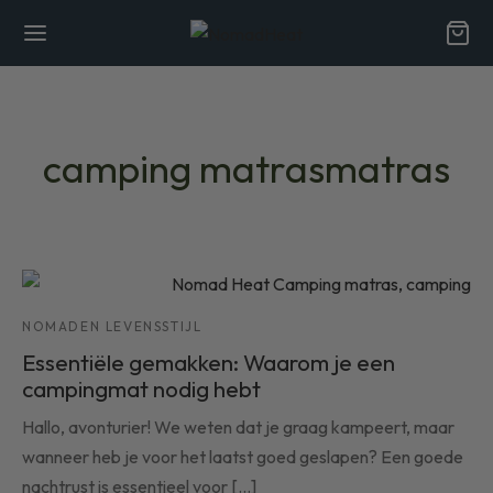
camping matrasmatras
Back
Back
R
NOMADEN LEVENSSTIJL
 ons
Essentiële gemakken: Waarom je een
campingmat nodig hebt
ordelen van natuurlijke vezels
Hallo, avonturier! We weten dat je graag kampeert, maar
id
wanneer heb je voor het laatst goed geslapen? Een goede
nachtrust is essentieel voor [...]