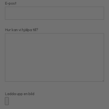
E-post
selråd
Hur kan vi hjälpa till?
Ladda upp en bild