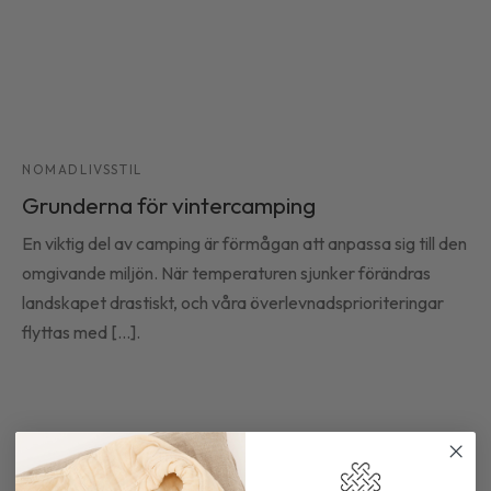
NOMADLIVSSTIL
Grunderna för vintercamping
En viktig del av camping är förmågan att anpassa sig till den
omgivande miljön. När temperaturen sjunker förändras
landskapet drastiskt, och våra överlevnadsprioriteringar
flyttas med [...].