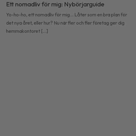
Ett nomadliv för mig: Nybörjarguide
selråd
Yo-ho-ho, ett nomadliv för mig... Låter som en bra plan för
det nya året, eller hur? Nu när fler och fler företag ger dig
hemmakontoret [...]