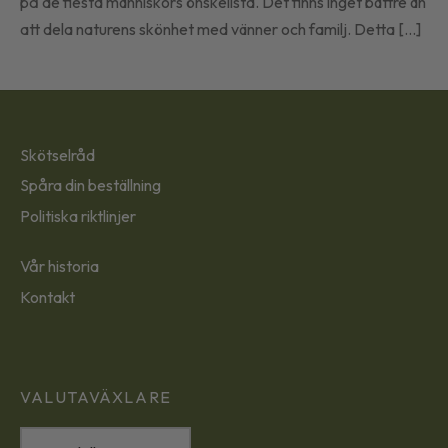
på de flesta människors önskelista. Det finns inget bättre än
att dela naturens skönhet med vänner och familj. Detta [...]
Skötselråd
Spåra din beställning
Politiska riktlinjer
Vår historia
Kontakt
VALUTAVÄXLARE