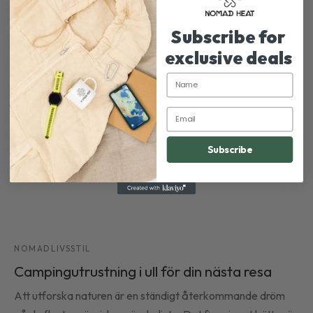
Subscribe for
exclusive deals
Name
Email
Subscribe
NOMADLIVSSTIL
Campingutrustning i ull för din nästa resa
Att utforska naturen är en ständigt återkommande dröm