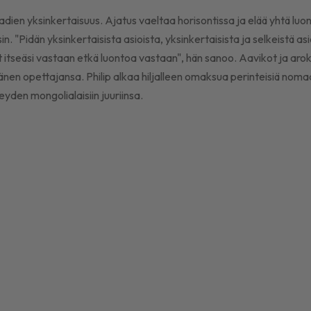
adien yksinkertaisuus. Ajatus vaeltaa horisontissa ja elää yhtä lu
in. "Pidän yksinkertaisista asioista, yksinkertaisista ja selkeistä as
let itseäsi vastaan etkä luontoa vastaan", hän sanoo. Aavikot ja ar
hänen opettajansa. Philip alkaa hiljalleen omaksua perinteisiä noma
eyden mongolialaisiin juuriinsa.