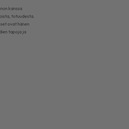
onnon kanssa
ioista, totuudesta.
okset ovat hänen
dien tapoja ja