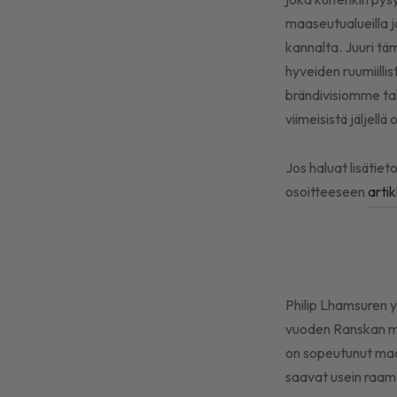
maaseutualueilla j
kannalta. Juuri tä
hyveiden ruumiilli
brändivisiomme tak
viimeisistä jäljell
Jos haluat lisätie
osoitteeseen
artik
Philip Lhamsuren y
vuoden Ranskan mu
on sopeutunut maai
saavat usein raama