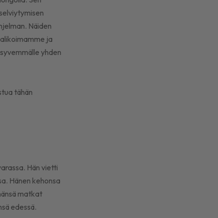
 selviytymisen
ohjelman. Näiden
evalikoimamme ja
e syvemmälle yhden
stua tähän
arassa. Hän vietti
sa. Hänen kehonsa
emänsä matkat
ensä edessä.