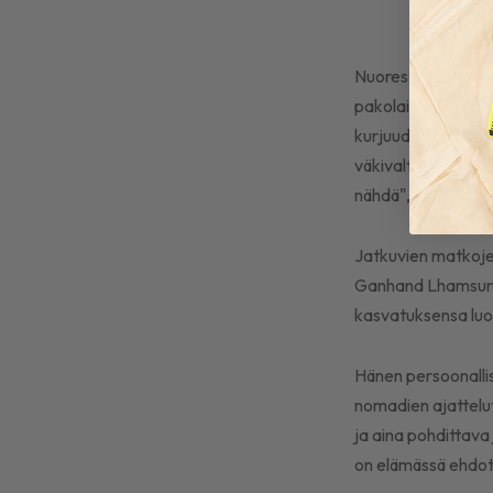
Nuoresta pitäen hä
pakolaisleirillä Phi
kurjuuden kautta h
väkivaltaa. Elämäl
nähdä", Philip sano
Jatkuvien matkojen 
Ganhand Lhamsure
kasvatuksensa luov
Hänen persoonallis
nomadien ajattelut
ja aina pohdittava 
on elämässä ehdot