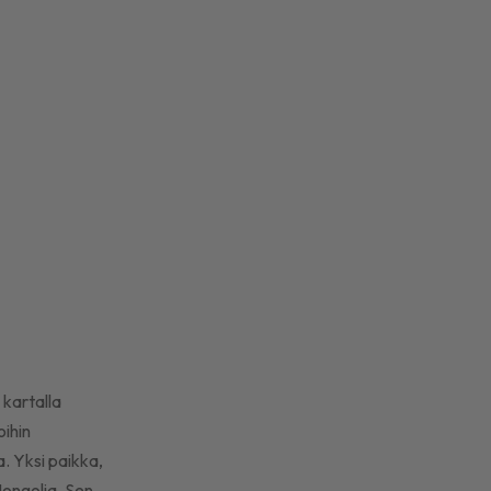
kartalla
oihin
. Yksi paikka,
 Mongolia. Sen