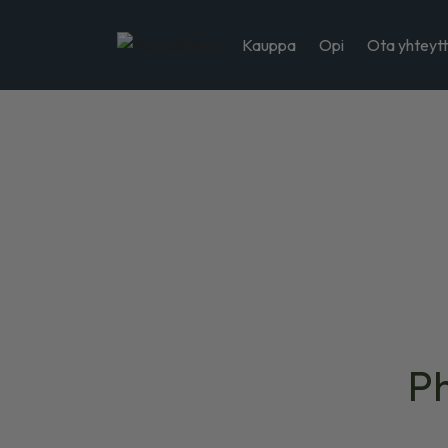
Kauppa
Opi
Ota yhteyt
Ph