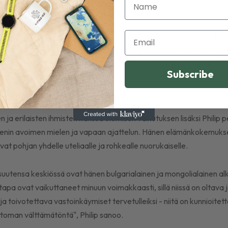
Name
n kohtaa elämän vastoinkäymiset. Vietettyään puolitoista vuotta ki
Email
lip tapaa ihmisiä kaikista sosiaalisista ja taloudellisista hierarkioist
än aloittaa itsensä löytämisen matkan. "On eri asia olla köyhä ja k
Subscribe
lä näiden lasten kanssa, leikkimällä kaikkien uskontojen edustajien
o.
ja erilaisten ihmisten kanssa olemisen vaikutuksen lisäksi Philip per
nin avoimen mielen ja vapaan ajattelun. Hänen elämänkokemuks
at pohjan yhdelle uteliaalle ja rohkealle nuorukaiselle.
uutensa keskiössä ovat hänen bulgarialainen ja mongolialainen alk
apa ovat vaikuttaneet minuun voimakkaasti, sillä niissä on oltava ja
ja toivotettava vastoinkäymiset tervetulleiksi - niitä on kunnioitett
toman välttämätöntä", Philip sanoo.