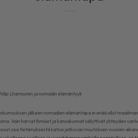
nkumouksen jälkeen nomadien elämäntapa ei enää ollut maailman 
oima. Vain harvat ihmiset ja kansakunnat säilyttivät yhteyden vanh
 suuri osa tietämyksestä katosi jatkuvan muutoksen vuosien aikana
i uskollisena juurilleen ja vuosituhansia vanhoille perinteilleen, on