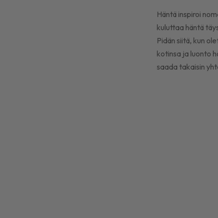
Häntä inspiroi nom
kuluttaa häntä täys
Pidän siitä, kun o
kotinsa ja luonto 
saada takaisin yht