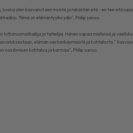
, koska olen kasvanut sen myötä ja rakastan sitä - en tee sitä saad
rkeäksi. Tämä on elämäntyylini ydin", Philip sanoo.
n tutkimusmatkailija ja taiteilija. Hänen vapaa mielensä ja vaellu
svatuksestaan, elämän vastoinkäymisistä ja kohtalosta." Kasvoin t
 on osa ihmisen kohtaloa ja karmaa", Philip sanoo.