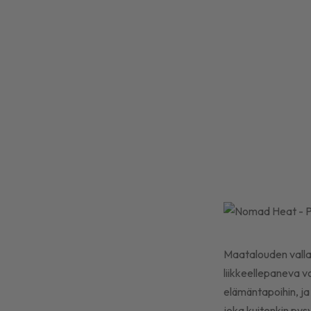
Maatalouden valla
liikkeellepaneva v
elämäntapoihin, ja
joka kuitenkin pysy