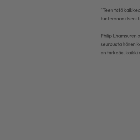
"Teen tätä kaikkea
tuntemaan itseni tä
Philip Lhamsuren o
seurausta hänen ka
on tärkeää, kaikki