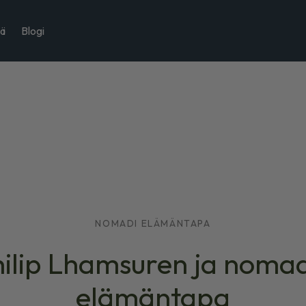
tä
Blogi
NOMADI ELÄMÄNTAPA
ilip Lhamsuren ja noma
elämäntapa