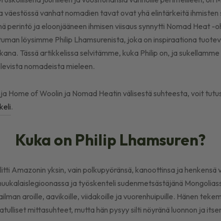
a väestössä vanhat nomadien tavat ovat yhä elintärkeitä ihmisten
mä perintö ja eloonjääneen ihmisen viisaus synnytti Nomad Heat -
stuman löysimme Philip Lhamsurenista, joka on inspiraationa tuot
ana. Tässä artikkelissa selvitämme, kuka Philip on, ja sukellamm
ä olevista nomadeista mieleen.
toja Home of Woolin ja Nomad Heatin välisestä suhteesta, voit tutu
keli
.
Kuka on Philip Lhamsuren?
litti Amazonin yksin, vain polkupyöränsä, kanoottinsa ja henkensä v
ukalaislegioonassa ja työskenteli sudenmetsästäjänä Mongolias
lman aroille, aavikoille, viidakoille ja vuorenhuipuille. Hänen tek
tulliset mittasuhteet, mutta hän pysyy silti nöyränä luonnon ja its