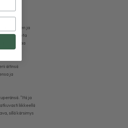
inalaisella
a. Kärsimyksen ja
urja kuin paeta
 kanssa, alkaa
ii äitinsä
ensa ja
uperänsä. "Itä ja
tkuvasti liikkeellä
ava, sillä kärsimys