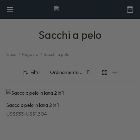
Sacchi a pelo
Casa
/
Negozio
/
Sacchi a pelo
Back
Back
Filtri
ARARE
siamo
Sacco a pelo in lana 2 in 1
Fascia
efici delle fibre naturali
US$
533
-
US$
1,304
di
iche
prezzo:
da