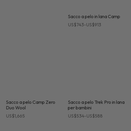
zioni per la cura
US$533
a
Sacco a pelo in lana Camp
US$1,304
Fascia
US$
743
-
US$
913
di
prezzo:
da
US$743
a
US$913
Sacco a pelo Camp Zero
Sacco a pelo Trek Pro in lana
Duo Wool
per bambini
Fascia
US$
1,665
US$
534
-
US$
588
di
prezzo: