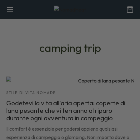
camping trip
Back
Back
ARARE
STILE DI VITA NOMADE
siamo
Godetevi la vita all'aria aperta: coperte di
lana pesante che vi terranno al riparo
efici delle fibre naturali
durante ogni avventura in campeggio
Il comfort è essenziale per godersi appieno qualsiasi
iche
esperienza di campeggio o glamping. Non importa dove o