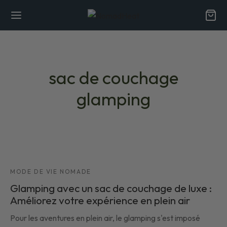
sac de couchage
glamping
Back
Back
RENDRE
opos de nous
MODE DE VIE NOMADE
vantages des fibres naturelles
Glamping avec un sac de couchage de luxe :
Améliorez votre expérience en plein air
iques
Pour les aventures en plein air, le glamping s'est imposé