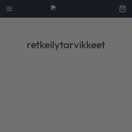
retkeilytarvikkeet
NOMADI ELÄMÄNTAPA
Nauti ulkoilmasta: Raskaat villahuovat
pitävät sinut mukavana jokaisen
telttailuseikkailun aikana.