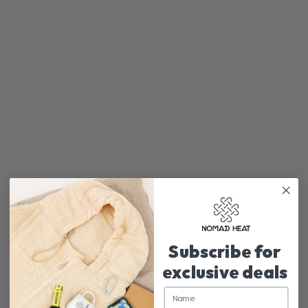
NOMADI ELÄMÄNTAPA
Mukavuus Essentials: Miksi tarvitset
leirintäaluetyynyä
Subscribe for
exclusive deals
Name