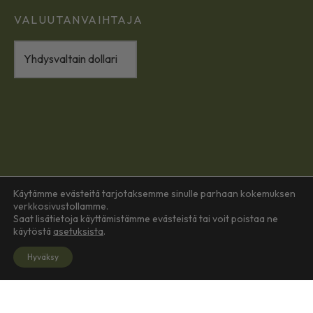
VALUUTANVAIHTAJA
Käytämme evästeitä tarjotaksemme sinulle parhaan kokemuksen
verkkosivustollamme.
Saat lisätietoja käyttämistämme evästeistä tai voit poistaa ne
käytöstä
asetuksista
.
Hyväksy