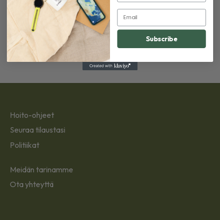
NOMADI ELÄMÄNTAPA
Email
Aloita seikkailusi Nomad Heat's Wool
Sleeping Bag -makuupussin kanssa
Subscribe
Hoito-ohjeet
Seuraa tilaustasi
Politiikat
Meidän tarinamme
Ota yhteyttä