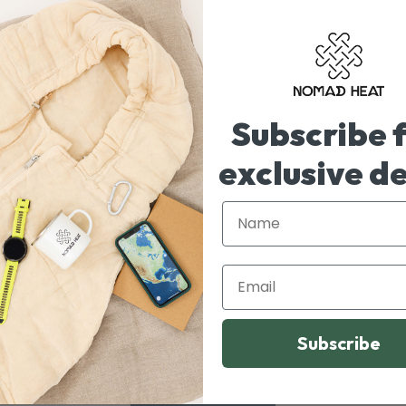
,
Subscribe 
exclusive d
Name
NOMADE-LIVSSTIL
NO
Uundværlig komfort: Hvorfor du har
B
Email
brug for et liggeunderlag
H
Subscribe