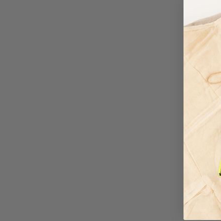
NOMADE-LIVSSTIL
Nyd udendørslivet: Tunge uldtæpper
der holder dig varm under alle
campingeventyr