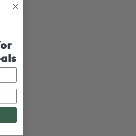
for
eals
MADE-LIVSSTIL
egynd dit eventyr med Nomad
eats uldsovepose