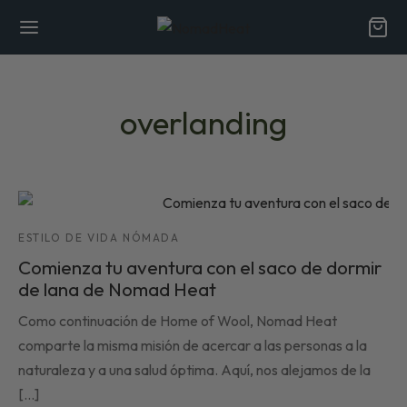
overlanding
Back
Back
ENDA
ESTILO DE VIDA NÓMADA
Comienza tu aventura con el saco de dormir
nes somos
de lana de Nomad Heat
Como continuación de Home of Wool, Nomad Heat
eneficios de las fibras naturales
comparte la misma misión de acercar a las personas a la
naturaleza y a una salud óptima. Aquí, nos alejamos de la
icas
[...]