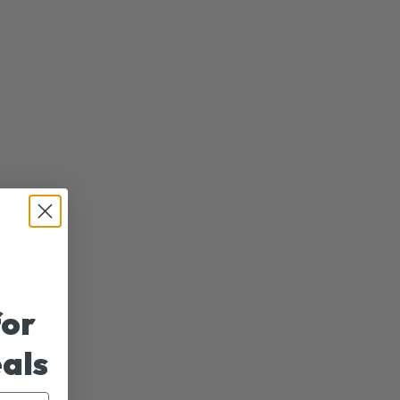
for
eals