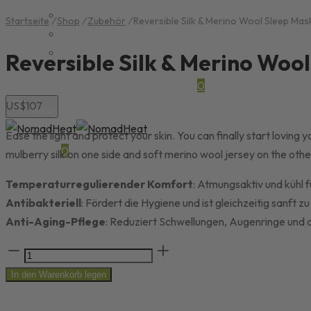
Startseite
/
Shop
/
Zubehör
/
Reversible Silk & Merino Wool Sleep Mas
Reversible Silk & Merino Woo
Suche
Wunschzettel
Wagen
0
US$
107
Menü
Ease the light and protect your skin. You can finally start loving
Wagen
0
mulberry silk on one side and soft merino wool jersey on the other
Temperaturregulierender Komfort
: Atmungsaktiv und kühl f
Antibakteriell
: Fördert die Hygiene und ist gleichzeitig sanft z
Anti-Aging-Pflege
: Reduziert Schwellungen, Augenringe und d
Reversible
Silk
In den Warenkorb legen
&
Merino