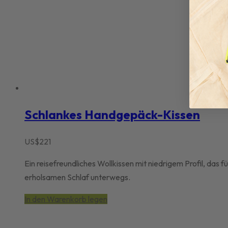
Schlankes Handgepäck-Kissen
US$
221
Ein reisefreundliches Wollkissen mit niedrigem Profil, da
erholsamen Schlaf unterwegs.
In den Warenkorb legen