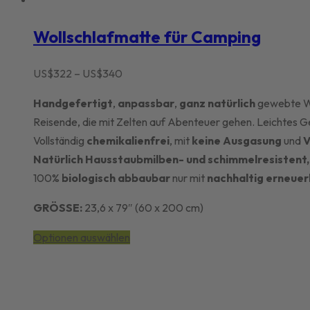
Wollschlafmatte für Camping
Preisspanne:
US$
322
–
US$
340
US$322
Handgefertigt
,
anpassbar
,
ganz natürlich
gewebte Wo
bis
Reisende, die mit Zelten auf Abenteuer gehen. Leichtes G
US$340
Vollständig
chemikalienfrei
, mit
keine Ausgasung
und
V
Natürlich
Hausstaubmilben- und schimmelresistent, 
100%
biologisch abbaubar
nur mit
nachhaltig
erneuer
GRÖSSE:
23,6 x 79″ (60 x 200 cm)
Dieses
Optionen auswählen
Produkt
hat
mehrere