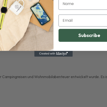
Name
Email
Subscribe
s für Campingreisen und Wohnmobilabenteuer entwickelt wurde. Es i