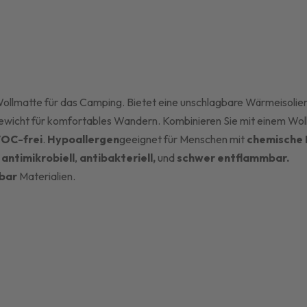
llmatte für das Camping. Bietet eine unschlagbare Wärmeisolier
ewicht für komfortables Wandern. Kombinieren Sie mit einem Woll
OC-frei
.
Hypoallergen
geeignet für Menschen mit
chemische 
antimikrobiell
,
antibakteriell,
und
schwer entflammbar.
bar
Materialien.