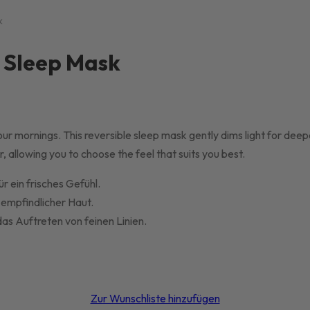
k
l Sleep Mask
 your mornings. This reversible sleep mask gently dims light for dee
, allowing you to choose the feel that suits you best.
ür ein frisches Gefühl.
u empfindlicher Haut.
as Auftreten von feinen Linien.
Zur Wunschliste hinzufügen