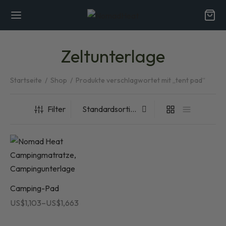
Zeltunterlage
Startseite
/
Shop
/
Produkte verschlagwortet mit „tent pad“
Back
Back
Filter
NEN SIE
 uns
Vorteile von Naturfasern
Camping-Pad
Preisspanne:
US$
1,103
–
US$
1,663
iken
US$1,103