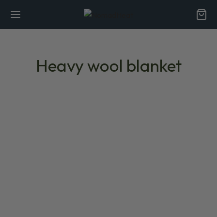
Heavy wool blanket
NOMADE-LIVSSTIL
Nyd udendørslivet: Tunge uldtæpper, der
holder dig varm under alle campingeventyr