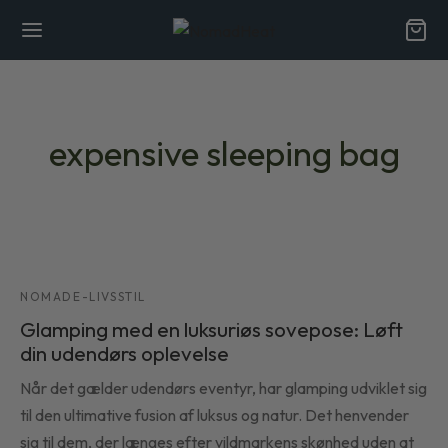
expensive sleeping bag
Back
Back
NOMADE-LIVSSTIL
os
Glamping med en luksuriøs sovepose: Løft
din udendørs oplevelse
lene ved naturlige fibre
Når det gælder udendørs eventyr, har glamping udviklet sig
ikker
til den ultimative fusion af luksus og natur. Det henvender
sig til dem, der længes efter vildmarkens skønhed uden at