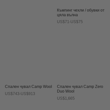
рукции за грижа
до
Къмпинг чехли / обувки от
US$1,304
цяла вълна
Ценови
US$
71
-
US$
75
диапазон:
US$71
до
US$75
Спален чувал Camp Wool
Спален чувал Camp Zero
Duo Wool
Ценови
US$
743
-
US$
913
US$
1,665
диапазон:
US$743