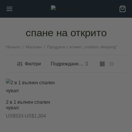
спане на открито
Начало
/
Магазин
/
Продукти с етикет „outdoor sleeping“
Back
Back
Филтри
БЕРИ ПОВЕЧЕ
ас
2 в 1 вълнен спален
имствата на естествените влакна
чувал
Ценови
US$
533
-
US$
1,304
итики
диапазон:
US$533