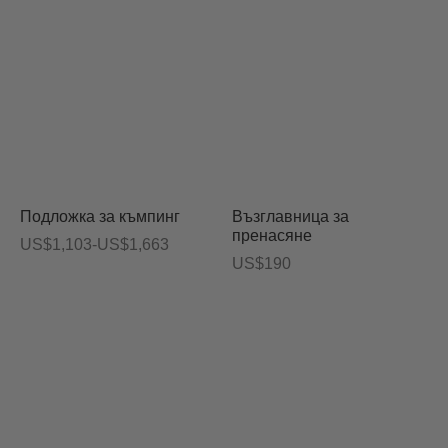
до
US$913
Подложка за къмпинг
Възглавница за
пренасяне
Ценови
US$
1,103
-
US$
1,663
US$
190
диапазон:
US$1,103
до
US$1,663