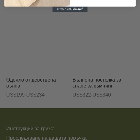
диапазон:
US$694
до
US$1,123
Одеяло от девствена
Вълнена постелка за
вълна
спане за къмпинг
Ценови
Ценови
US$
199
-
US$
234
US$
322
-
US$
340
диапазон:
диапазон:
US$199
US$322
до
до
US$234
US$340
Инструкции за грижа
Проследяване на вашата поръчка