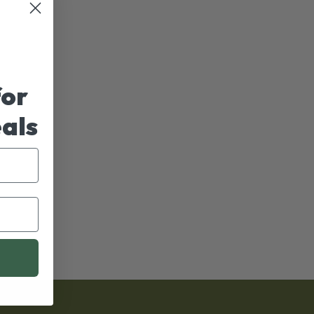
for
eals