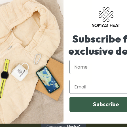
子供用トレック・
プロ・ウール・ス
リーピングバッグ
Subscribe 
私にとってのノマ
ドライフ初心者ガ
exclusive d
イド
Name
ニュースレターを
購読する
Email
Subscribe