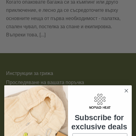
Когато опаковате багажа си за къмпинг или друго
приключение, е лесно да се съсредоточите върху
основните неща от първа необходимост - палатка,
спален чувал, постелка за спане и екипировка.
Въпреки това, [...]
Инструкции за грижа
Проследяване на вашата поръчка
Политики
Нашата история
Subscribe for
Контакти
exclusive deals
Name